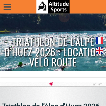
TRIATHLON DE L’ALPE
D’HUEZ 2026 : LOCATION
VÉLO ROUTE
◉