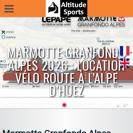
MARMOTTE GRANFONDO
ALPES 2026 : LOCATION
VÉLO ROUTE À L’ALPE
D’HUEZ
◉